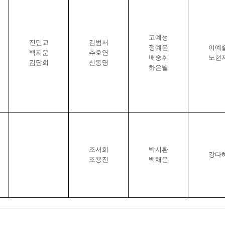
고예성
진민교
김범서
정예은
이예
백지운
추호연
배숭휘
노현
김담희
신동명
하은별
조서희
박시환
강다
조용진
백채운