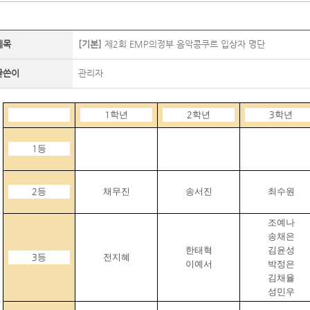
제목
[기본]
제2회 EMP의정부 음악콩쿠르 입상자 명단
글쓴이
관리자
1
학년
2
학년
3
학년
1
등
2
등
채무진
송서진
최수원
조예나
송채은
한태혁
김윤성
3
등
전지혜
이예서
박정은
김채율
성민우