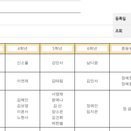
등록일
조회
4
학년
5
학년
6
학년
중등
신소율
강민서
남다윤
정예
이연재
김태림
김민서
정예
서영채
김해인
윤예나
김보영
김 선
정예인
정 
이윤서
양소은
임지은
노현서
김건희
박한별