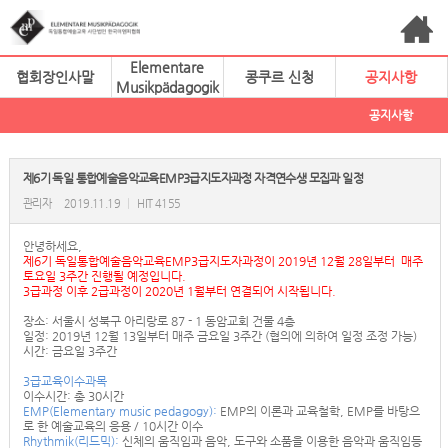
Elementare
협회장인사말
콩쿠르 신청
공지사항
Musikpädagogik
공지사항
제6기 독일 통합예술음악교육EMP3급지도자과정 자격연수생 모집과 일정
관리자
2019.11.19
|
HIT 4155
안녕하세요,
제6기 독일통합예술음악교육EMP3급지도자과정이 2019년 12월 28일부터 매주
토요일 3주간 진행될 예정입니다.
3급과정 이후 2급과정이 2020년 1월부터 연결되어 시작됩니다.
장소: 서울시 성북구 아리랑로 87 - 1 동암교회 건물 4층
일정: 2019년 12월 13일부터 매주 금요일 3주간 (협의에 의하여 일정 조정 가능)
시간: 금요일 3주간
3급교육이수과목
이수시간: 총 30시간
EMP(Elementary music pedagogy):
EMP의 이론과 교육철학, EMP를 바탕으
로 한 예술교육의 응용 / 10시간 이수
Rhythmik(리드믹):
신체의 움직임과 음악, 도구와 소품을 이용한 음악과 움직임등