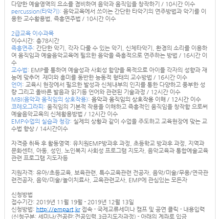
다양한 예술영역의 요소를 겸비하여 음악과 움직임을 창작하기 / 10시간 이수
percussion(타악기):
음악교육에서 쓰이는 간단한 타악기의 연주방법과 악기를 이
용한 교수활용법, 즉흥연주법 / 10시간 이수
2급교육 이수과목
이수시간: 총78시간
즉흥연주
: 간단한 악기, 각자 다룰 수 있는 악기, 신체타악기, 환경의 소리를 이용하
여 움직임과 예술음악교육에 필요한 음악을 즉흥적으로 연주하는 방법 / 16시간 이
수
교수법
: EMP를 통하여 예술성과 사회성 함양을 목적으로 아이들 각자의 성향과 재
능에 맞추어 재미와 흥미를 동반한 능동적 형태의 교수방법 / 16시간 이수
언어
: 교육시 현장에서 필요한 발성과 신체내부의 인지를 통한 다양하고 풍부한 성
량 그리고 올바른 발음과 읽기등 언어와 관련된 기술과정 / 12시간 이수
MBI(음악과 움직임의 상호작용)
: 음악과 움직임의 상호작용 이해 / 12시간 이수
코레오그라피:
움직임의 기본적 작용을 이해하고 즉흥적인 움직임을 창작함 으로써
예술음악교육의 신체활용방법 / 12시간 이수
EMP수업의 실습과 청강:
실제의 상황과 같이 수업을 주도하고 교육현장에 맞는 교
수법 향상 / 14시간이수
자격증 취득 후 활동영역: 유치원EMP방과후 과정, 초등학교 방과후 과정, 지역과
문화센터, 아동, 성인, 노인복지 사회성 프로그램 지도자, 음악교육과 통합예술교육
관련 프로그램 지도자등
지원자격: 유아/초등교육, 보육관련, 특수교육관련 전공자, 음악/미술/무용/연극관
련전공자, 음악/미술/놀이치료사, 교육관련교사, EMP에 관심있는 모든자
신청방법
접수기간: 2019년 11월 19월 - 2019년 12월 13일
신청방법:
http://empart.kr
접속 - 국제교류세미나 캠프 및 공연 클릭 - 내용입력
(신청구분: 세미나/전공란:전공입력,3급지도자과정) - 아래의 계좌로 입금