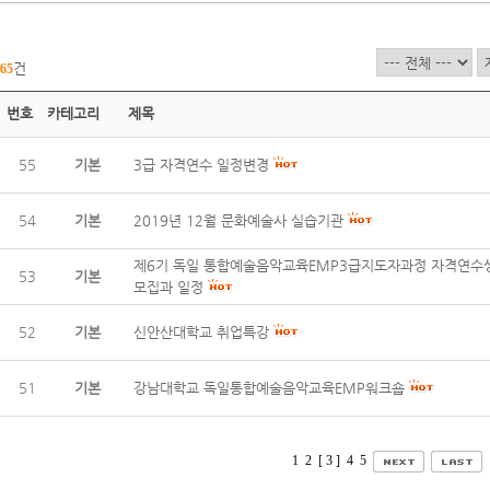
건
65
번호
카테고리
제목
55
기본
3급 자격연수 일정변경
54
기본
2019년 12월 문화예술사 실습기관
제6기 독일 통합예술음악교육EMP3급지도자과정 자격연수
53
기본
모집과 일정
52
기본
신안산대학교 취업특강
51
기본
강남대학교 독일통합예술음악교육EMP워크숍
1
2
[ 3 ]
4
5