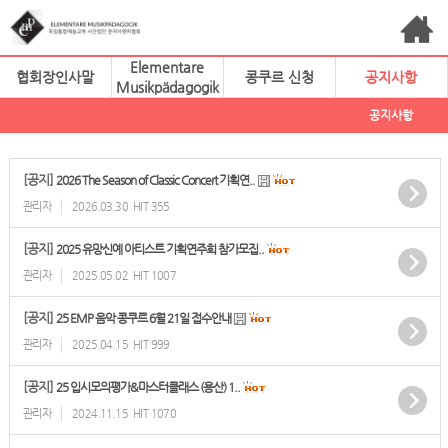
Elementare
협회장인사말
콩쿠르 신청
공지사항
Musikpädagogik
공지사항
[공지]
2026 The Season of Classic Concert 기획연..
관리자
2026.03.30
HIT 355
[공지]
2025 유망신예 아티스트 기획연주회 참가모집..
관리자
2025.05.02
HIT 1007
[공지]
25 EMP 음악 콩쿠르 6월 21일 접수안내
관리자
2025.04.15
HIT 999
[공지]
25 입시모의평가&마스터클래스 (용산) 1..
관리자
2024.11.15
HIT 1070