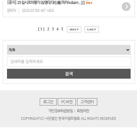
[공지]
25 입시모의평가 [상명대 대신홀] 피아노&am..
관리자
2024.07.09
HIT 1403
[ 1 ]
2
3
4
5
검색
로그인
PC버전
고객센터
개인정보취급방침
회원약관
|
COPYRIGHT(C) 사단법인 한국이엠피협회 ALL RIGHTS RESERVED